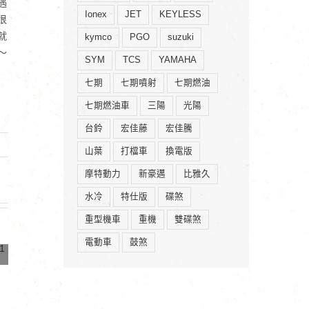
遇
Ionex
JET
KEYLESS
很
就
kymco
PGO
suzuki
～
SYM
TCS
YAMAHA
七期
七期噴射
七期燃油
七期燃油車
三陽
光陽
台鈴
宏佳藤
宏佳騰
山葉
打檔車
換電版
摩特動力
新豪邁
比雅久
水冷
特仕版
碟煞
重型機車
重機
雙碟煞
電動車
鼓煞