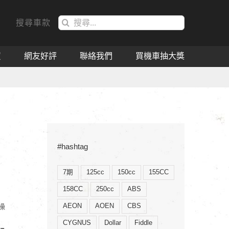
搜
搜尋車款
索
結
買
網友好評
聯絡我們
買機車抽大獎
果：
#hashtag
7期
125cc
150cc
155CC
158CC
250cc
ABS
AEON
AOEN
CBS
操
CYGNUS
Dollar
Fiddle