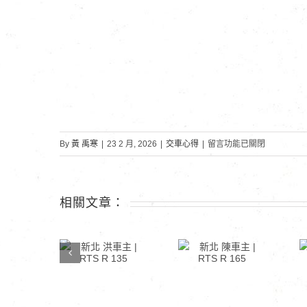
在
By
黃 禹寒
|
23 2 月, 2026
|
交車心得
|
留言功能已關閉
〈上
班
族
相關文章：
王
車
主
新北 洪車主 |
新北 陳車主 |
|
RTS R 135
RTS R 165
新
勁