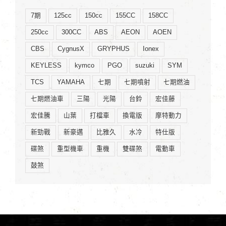
7期
125cc
150cc
155CC
158CC
250cc
300CC
ABS
AEON
AOEN
CBS
CygnusX
GRYPHUS
Ionex
KEYLESS
kymco
PGO
suzuki
SYM
TCS
YAMAHA
七期
七期噴射
七期燃油
七期燃油車
三陽
光陽
台鈴
宏佳藤
宏佳騰
山葉
打檔車
換電版
摩特動力
新勁戰
新豪邁
比雅久
水冷
特仕版
碟煞
重型機車
重機
雙碟煞
電動車
鼓煞