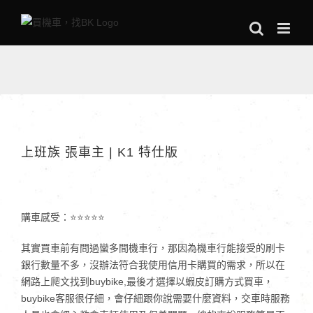
Skip
to
content
上班族 張車主 | K1 特仕版
購車感受：⭐⭐⭐⭐⭐
其實買車前有問過蠻多間機車行，那因為機車行能接受的刷卡
銀行數量不多，沒辦法符合我使用信用卡購買的需求，所以在
網路上爬文找到buybike,最後才選擇以蝦皮訂購方式買車，
buybike客服很仔細，會仔細跟你說需要什麼資料，交車時服務