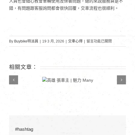
人員也會細心教會車輛使用及保養問題，總的來說服務算是不
錯，有問題跟客服詢問都會很快回覆，交車流程也很順利。
在
By
Buybike特派員
|
19 3 月, 2026
|
交車心得
|
留言功能已關閉
〈上
班
族
相關文章：
張
高雄 張車主 | 魅力
車
Many
主
|
K1
特
仕
版〉
中
#hashtag