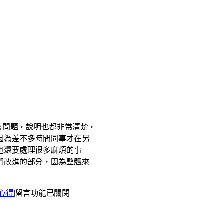
答問題，說明也都非常清楚，
因為差不多時間同事才在另
他還要處理很多麻煩的事
們改進的部分，因為整體來
在
心得
|
留言功能已關閉
〈上
班