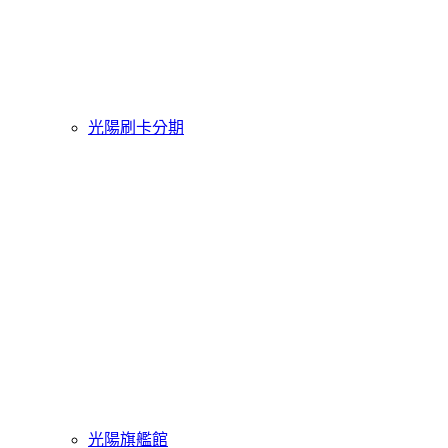
光陽刷卡分期
光陽旗艦館