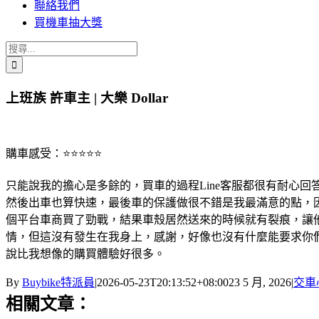
聯絡我們
買機車抽大獎
搜
索
結
上班族 許車主 | 大樂 Dollar
果：
購車感受：⭐⭐⭐⭐⭐
只能說我的擔心是多餘的，買車的過程Line客服都很有耐心回
然後出車也算快速，最後車的保護做很不錯是我最滿意的點，
個平台車商買了勁戰，結果車殼居然送來的時候就有裂痕，讓
情，但這沒有發生在我身上，感謝，好像也沒有什麼能要求你
說比我想像的購買體驗好很多。
By
Buybike特派員
|
2026-05-23T20:13:52+08:00
23 5 月, 2026
|
交車
相關文章：