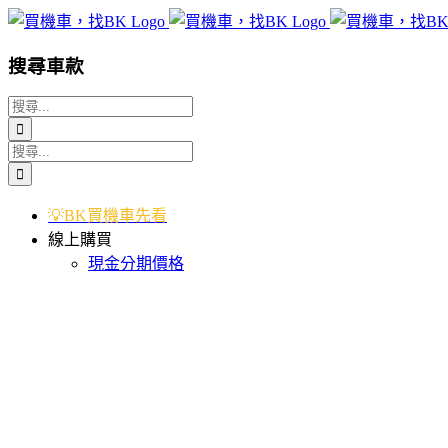
Skip
to
content
搜尋車款
搜
索
搜
結
索
果：
結
💡BK買機車先看
果：
線上購買
現金分期價格