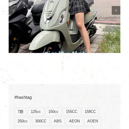
中
新北 葉車主 | LIKE EURO
#hashtag
7期
125cc
150cc
155CC
158CC
250cc
300CC
ABS
AEON
AOEN