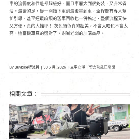
車的流暢度和性能都超級好，而且車廂大到很夠裝，又非常省
油。最讚的是，從一開始下單到最後拿到車，全程都有專人幫
忙引導，甚至連最麻煩的舊車回收也一併搞定，整個流程又快
又方便，真的大推耶！ 灰色顏色真的超美，不會太暗也不會太
亮，這臺機車真的選對了，謝謝老闆的加購商品。
在
By
Buybike特派員
|
30 6 月, 2026
|
交車心得
|
留言功能已關閉
〈基
隆
彭
相關文章：
車
主
|
新
豪
邁〉