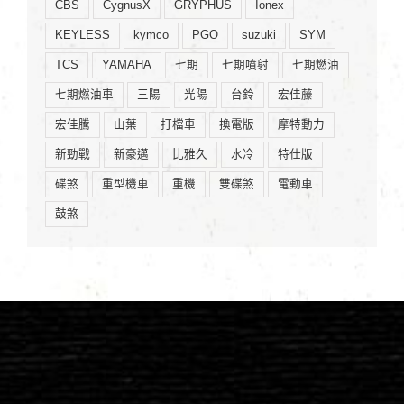
CBS
CygnusX
GRYPHUS
Ionex
KEYLESS
kymco
PGO
suzuki
SYM
TCS
YAMAHA
七期
七期噴射
七期燃油
七期燃油車
三陽
光陽
台鈴
宏佳藤
宏佳騰
山葉
打檔車
換電版
摩特動力
新勁戰
新豪邁
比雅久
水冷
特仕版
碟煞
重型機車
重機
雙碟煞
電動車
鼓煞