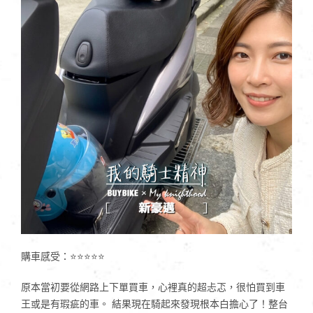
購車感受：⭐⭐⭐⭐⭐
原本當初要從網路上下單買車，心裡真的超忐忑，很怕買到車
王或是有瑕疵的車。 結果現在騎起來發現根本白擔心了！整台