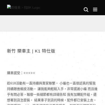
Skip
to
content
新竹 欒車主 | K1 特仕版
購車感受：⭐⭐⭐⭐⭐
趁618活動有一直持續與賣家聯繫， 小編也一直很認真的幫我
持續跟進蝦皮活動， 讓我能夠輕鬆入手，非常感謝小編 而且幾
乎有問必答，報廢一些細節都有詳細告知 我有加購配件組，還
想著到貨怎麼裝， 結果車子到貨的時候，配件都已安裝上去，