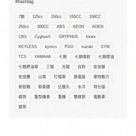
#hashtag
7期
125cc
150cc
155CC
158CC
250cc
300CC
ABS
AEON
AOEN
CBS
CygnusX
GRYPHUS
Ionex
KEYLESS
kymco
PGO
suzuki
SYM
TCS
YAMAHA
七期
七期噴射
七期燃油
七期燃油車
三陽
光陽
台鈴
宏佳藤
宏佳騰
山葉
打檔車
換電版
摩特動力
新勁戰
新豪邁
比雅久
水冷
特仕版
碟煞
重型機車
重機
雙碟煞
電動車
鼓煞