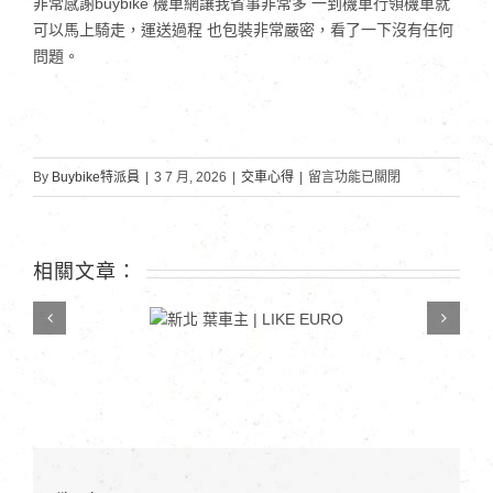
非常感謝buybike 機車網讓我省事非常多 一到機車行領機車就
可以馬上騎走，運送過程 也包裝非常嚴密，看了一下沒有任何
問題。
在
By
Buybike特派員
|
3 7 月, 2026
|
交車心得
|
留言功能已關閉
〈新
竹
欒
相關文章：
車
新北 葉車主 | LIKE
主
EURO
|
K1
特
仕
版〉
中