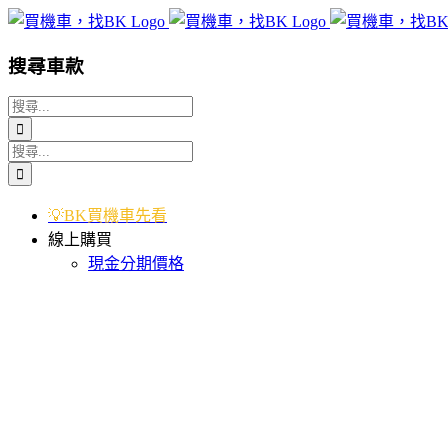
Skip
to
content
搜尋車款
搜
索
搜
結
索
果：
結
💡BK買機車先看
果：
線上購買
現金分期價格