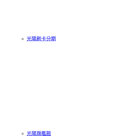
光陽刷卡分期
光陽旗艦館