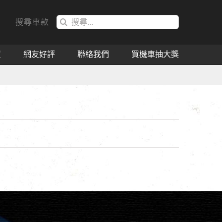
搜
搜尋車款
索
結
買
網友好評
聯絡我們
買機車抽大獎
果：