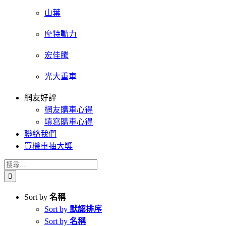
山葉
摩特動力
宏佳騰
光大重車
網友好評
網友購車心得
填寫購車心得
聯絡我們
買機車抽大獎
搜
索
結
Sort by
名稱
果：
Sort by
默認排序
Sort by
名稱