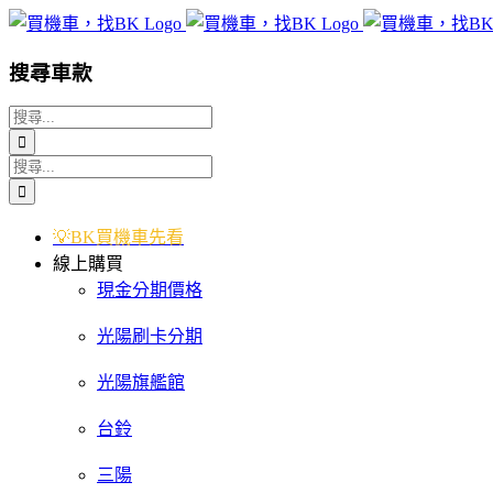
Skip
to
content
搜尋車款
搜
索
搜
結
索
果：
結
💡BK買機車先看
果：
線上購買
現金分期價格
光陽刷卡分期
光陽旗艦館
台鈴
三陽