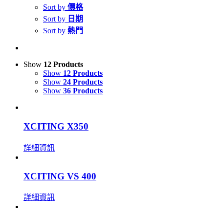
Sort by
價格
Sort by
日期
Sort by
熱門
Show
12 Products
Show
12 Products
Show
24 Products
Show
36 Products
XCITING X350
詳細資訊
XCITING VS 400
詳細資訊