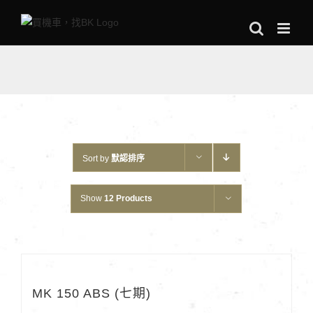
Skip
to
content
Sort by
默認排序
Show
12 Products
MK 150 ABS (七期)