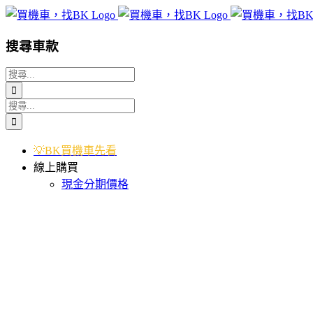
Skip
to
content
搜尋車款
搜
索
搜
結
索
果：
結
💡BK買機車先看
果：
線上購買
現金分期價格