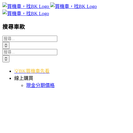
Skip
to
content
搜尋車款
搜
索
搜
結
索
果：
結
💡BK買機車先看
果：
線上購買
現金分期價格