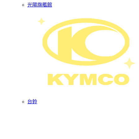
光陽旗艦館
台鈴