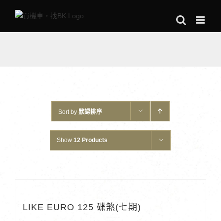
Skip
to
content
Sort by
默認排序
Show
12 Products
LIKE EURO 125 碟煞(七期)