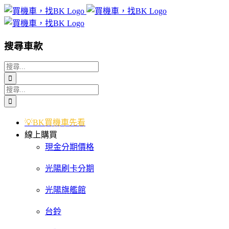
Skip
to
content
搜尋車款
搜
索
搜
結
索
果：
結
💡BK買機車先看
果：
線上購買
現金分期價格
光陽刷卡分期
光陽旗艦館
台鈴