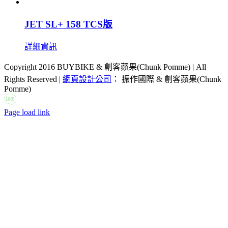
JET SL+ 158 TCS版
詳細資訊
Copyright 2016 BUYBIKE & 創客蘋果(Chunk Pomme) | All
Rights Reserved |
網頁設計公司
： 振作國際 & 創客蘋果(Chunk
Pomme)
LINE
Facebook
Email:
Page load link
Go
to
Top