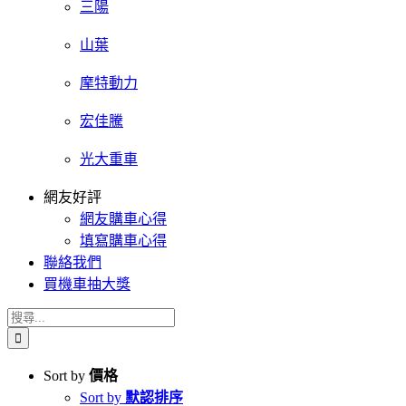
三陽
山葉
摩特動力
宏佳騰
光大重車
網友好評
網友購車心得
填寫購車心得
聯絡我們
買機車抽大獎
搜
索
結
Sort by
價格
果：
Sort by
默認排序