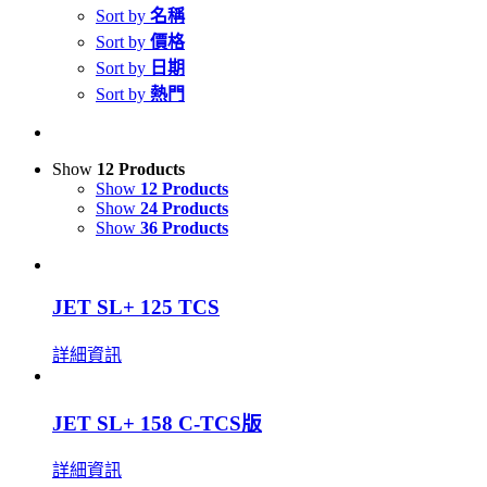
Sort by
名稱
Sort by
價格
Sort by
日期
Sort by
熱門
Show
12 Products
Show
12 Products
Show
24 Products
Show
36 Products
JET SL+ 125 TCS
詳細資訊
JET SL+ 158 C-TCS版
詳細資訊