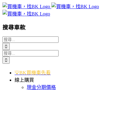
Skip
to
content
搜尋車款
搜
索
搜
結
索
果：
結
💡BK買機車先看
果：
線上購買
現金分期價格