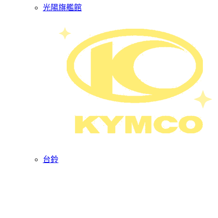
光陽旗艦館
台鈴