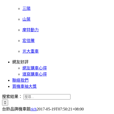
三陽
山葉
摩特動力
宏佳騰
光大重車
網友好評
網友購車心得
填寫購車心得
聯絡我們
買機車抽大獎
搜索結果：
台鈴品牌機車館
rich
2017-05-19T07:50:21+08:00