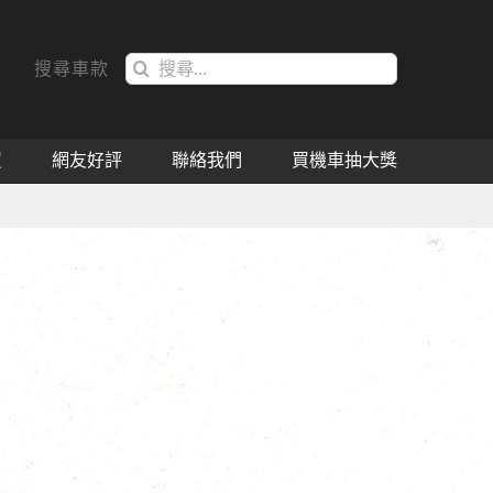
搜
搜尋車款
索
結
果：
買
網友好評
聯絡我們
買機車抽大獎