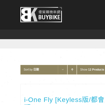
Skip
to
content
Sort by
日期
Show
12 Products
i-One Fly [Keyless版/都會