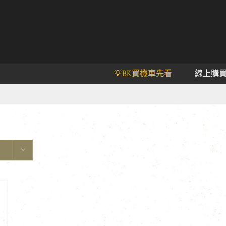
💡BK買機車先看
線上購