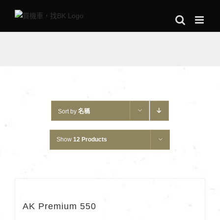
Skip
to
content
Sort by
名稱
Show
12 Products
AK Premium 550