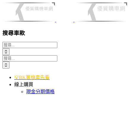
Skip
to
content
搜尋車款
搜
索
搜
結
索
果：
結
💡BK買機車先看
果：
線上購買
現金分期價格