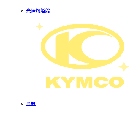
光陽旗艦館
台鈴