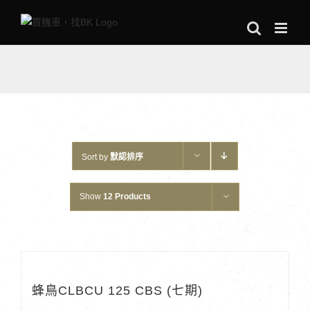
Skip
to
content
Sort by
默認排序
Show
12 Products
蜂鳥CLBCU 125 CBS (七期)