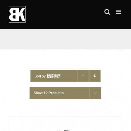
Skip
to
content
Sort by
默認排序
Show
12 Products