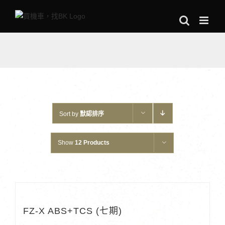
Skip
to
content
Sort by
默認排序
Show
12 Products
FZ-X ABS+TCS (七期)