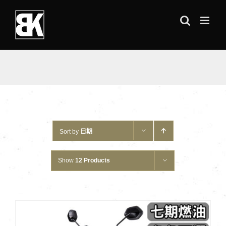
Skip
to
content
Sort by
日期
Show
12 Products