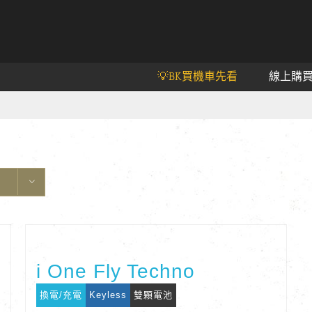
💡BK買機車先看
線上購
i One Fly Techno
換電/充電
Keyless
雙顆電池