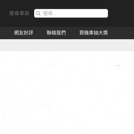
搜
搜尋車款
索
結
買
網友好評
聯絡我們
買機車抽大獎
果：