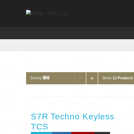
Skip
to
content
Sort by
價格
Show
12 Products
S7R Techno Keyless
TCS