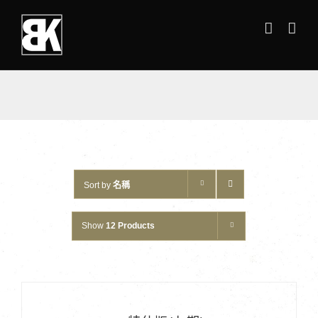
Skip
to
content
Sort by
名稱
Show
12 Products