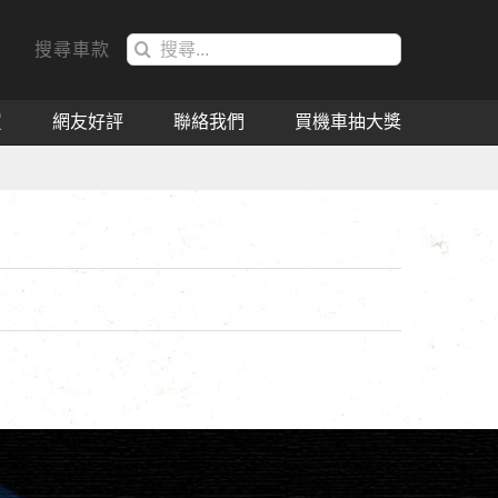
搜
搜尋車款
索
結
買
網友好評
聯絡我們
買機車抽大獎
果：