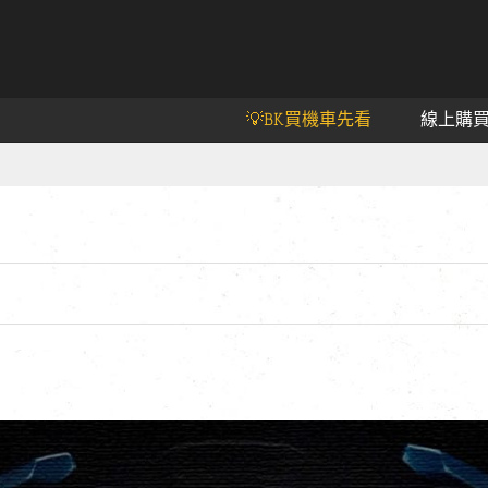
💡BK買機車先看
線上購