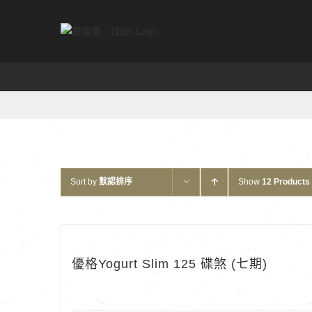
Skip
to
content
Sort by
默認排序
Show
12 Products
優格Yogurt Slim 125 碟煞 (七期)