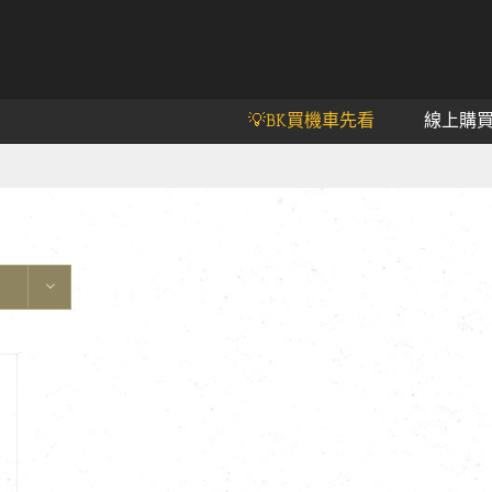
💡BK買機車先看
線上購