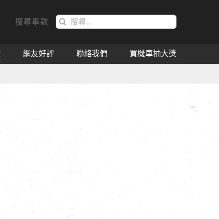
搜
搜尋車款
索
結
買
網友好評
聯絡我們
買機車抽大獎
果：