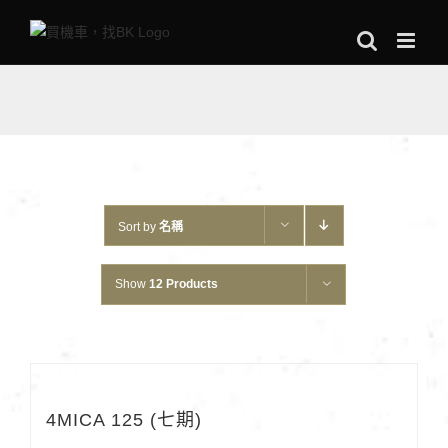
Skip
to
content
Sort by
名稱
Show
12 Products
4MICA 125 (七期)