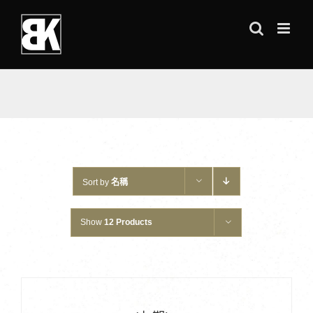
Skip
to
content
Sort by
名稱
Show
12 Products