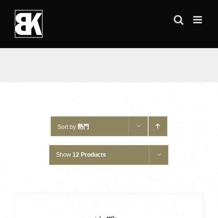
Skip
to
content
Sort by
熱門
Show
12 Products