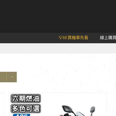
💡BK買機車先看
線上購