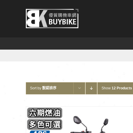
Skip
to
content
Sort by
默認排序
Show
12 Products