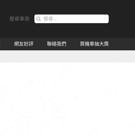
搜
搜尋車款
索
結
果：
買
網友好評
聯絡我們
買機車抽大獎